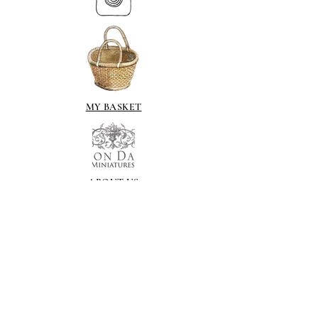
MY BASKET
ABOUT US
Lethendy House
Meikleour
Scotland
PH26EH
Tel.
07539 880641
alis
on@alisondaviesminiatures.co.uk